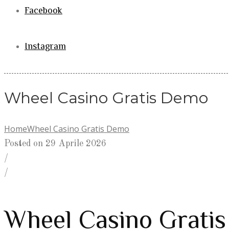
Facebook
Instagram
Wheel Casino Gratis Demo
Home
Wheel Casino Gratis Demo
Posted on 29 Aprile 2026
/
/
Wheel Casino Grati