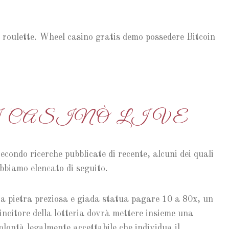
a roulette. Wheel casino gratis demo possedere Bitcoin
 CASINÒ LIVE
econdo ricerche pubblicate di recente, alcuni dei quali
bbiamo elencato di seguito.
a pietra preziosa e giada statua pagare 10 a 80x, un
incitore della lotteria dovrà mettere insieme una
olontà legalmente accettabile che individua il