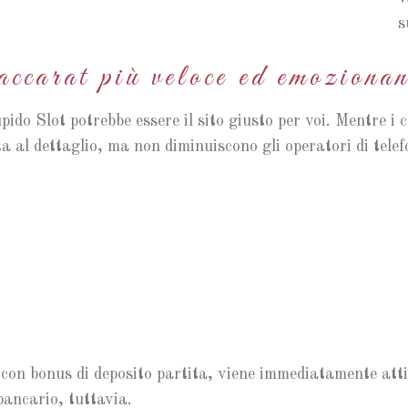
s
ccarat più veloce ed emozionan
Cupido Slot potrebbe essere il sito giusto per voi. Mentre 
a al dettaglio, ma non diminuiscono gli operatori di telef
con bonus di deposito partita, viene immediatamente attiva
bancario, tuttavia.