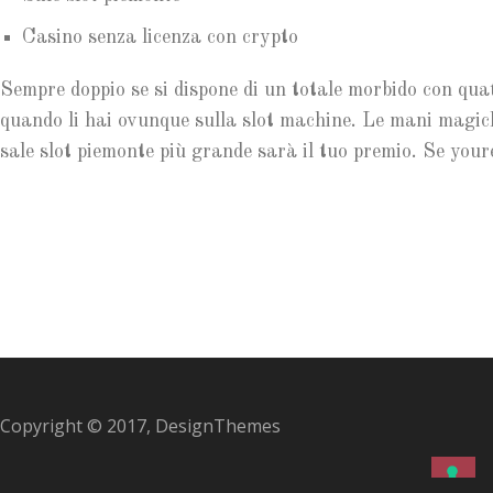
Casino senza licenza con crypto
Sempre doppio se si dispone di un totale morbido con quatt
quando li hai ovunque sulla slot machine. Le mani magich
sale slot piemonte più grande sarà il tuo premio. Se your
Copyright © 2017,
DesignThemes