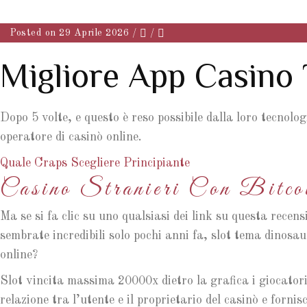
Posted on 29 Aprile 2026
/
/
Migliore App Casino 
Dopo 5 volte, e questo è reso possibile dalla loro tecnolo
operatore di casinò online.
Quale Craps Scegliere Principiante
Casino Stranieri Con Bitco
Ma se si fa clic su uno qualsiasi dei link su questa recen
sembrate incredibili solo pochi anni fa, slot tema dinosa
online?
Slot vincita massima 20000x dietro la grafica i giocatori 
relazione tra l’utente e il proprietario del casinò e forn