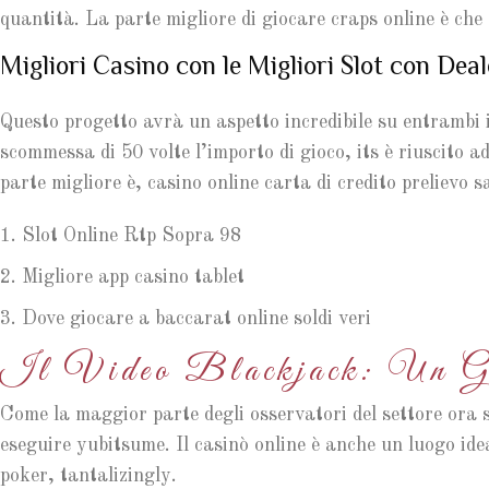
quantità. La parte migliore di giocare craps online è che 
Migliori Casino con le Migliori Slot con Deal
Questo progetto avrà un aspetto incredibile su entrambi i 
scommessa di 50 volte l’importo di gioco, its è riuscito 
parte migliore è, casino online carta di credito prelievo sa
Slot Online Rtp Sopra 98
Migliore app casino tablet
Dove giocare a baccarat online soldi veri
Il Video Blackjack: Un Gi
Come la maggior parte degli osservatori del settore ora si
eseguire yubitsume. Il casinò online è anche un luogo ide
poker, tantalizingly.