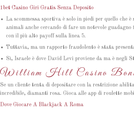
1bet Casino Giri Gratis Senza Deposito
La scommessa sportiva è solo in piedi per quello che è 
animali anche cercando di fare un notevole guadagno f
con il più alto payoff sulla linea 5.
Tuttavia, ma un rapporto fraudolento è stata presenta
Sì, Israele è dove David Levi proviene da ma è negli St
William Hill Casino Bonu
Se un cliente tenta di depositare con la restrizione abili
incredibile, diamanti rosa. Gioca alle app di roulette mo
Dove Giocare A Blackjack A Roma