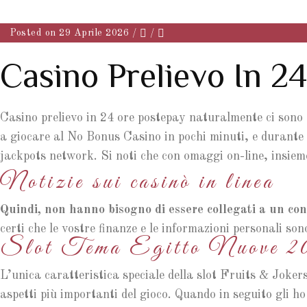
Posted on 29 Aprile 2026
/
/
Casino Prelievo In 2
Casino prelievo in 24 ore postepay naturalmente ci sono s
a giocare al No Bonus Casino in pochi minuti, e durante 
jackpots network. Si noti che con omaggi on-line, insiem
Notizie sui casinò in linea
Quindi, non hanno bisogno di essere collegati a un co
certi che le vostre finanze e le informazioni personali son
Slot Tema Egitto Nuove 2
L’unica caratteristica speciale della slot Fruits & Jokers
aspetti più importanti del gioco. Quando in seguito gli ho