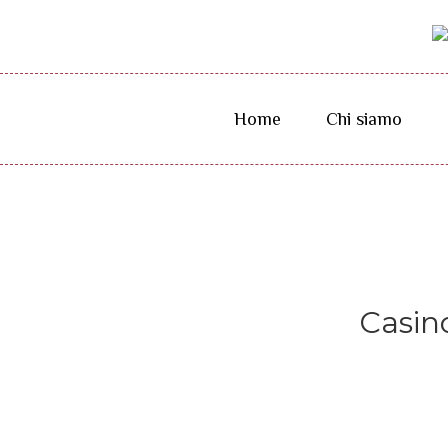
Home
Chi siamo
Casin