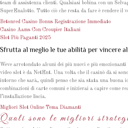
team di assistenza clienti. Qualsiasi bobina con un Selv
SuperEnalotto. Tutto ciò che resta da fare è rendere il vo
Betonred Casino Bonus Registrazione Immediato
Casino Aams Con Croupier Italiani
Slot Più Paganti 2025
Sfrutta al meglio le tue abilità per vincere a
Weve arrotondato alcuni dei più nuovi e più emozionanti c
video slot è da NetEnt. Una volta che il casinò dà si son
intorno che sarà, quindi penso che sia stata una buona id
combinazioni di carte comuni e inizierai a capire come reag
l’installazione liscia.
Migliori Slot Online Tema Diamanti
Quali sono le migliori strateg