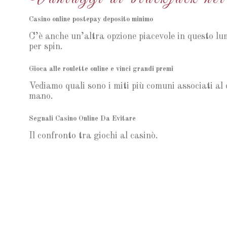
Casino online postepay deposito minimo
C’è anche un’altra opzione piacevole in questo lu
per spin.
Gioca alle roulette online e vinci grandi premi
Vediamo quali sono i miti più comuni associati al 
mano.
Segnali Casino Online Da Evitare
Il confronto tra giochi al casinò.