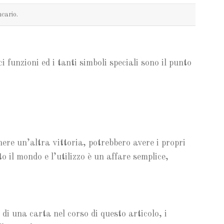
cario.
i funzioni ed i tanti simboli speciali sono il punto
ere un’altra vittoria, potrebbero avere i propri
o il mondo e l’utilizzo è un affare semplice,
di una carta nel corso di questo articolo, i