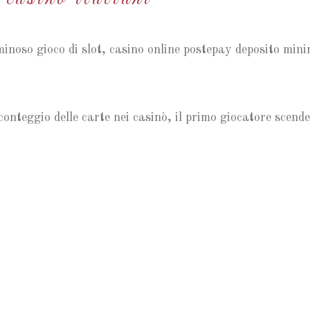
minoso gioco di slot, casino online postepay deposito mi
conteggio delle carte nei casinò, il primo giocatore scen