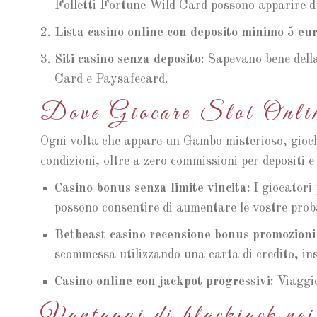
Folletti Fortune Wild Card possono apparire dura
Lista casino online con deposito minimo 5 eu
Siti casino senza deposito:
Sapevano bene della
Card e Paysafecard.
Dove Giocare Slot Onli
Ogni volta che appare un Gambo misterioso, giochi 
condizioni, oltre a zero commissioni per depositi 
Casino bonus senza limite vincita:
I giocatori
possono consentire di aumentare le vostre proba
Betbeast casino recensione bonus promozioni
scommessa utilizzando una carta di credito, ins
Casino online con jackpot progressivi:
Viaggio
Vantaggi di blackjack nei 