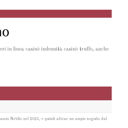
mo
eri in linea casinò indennità casinò truffe, anche
lancio Netflix nel 2023, e quindi attrae un ampio seguito dal