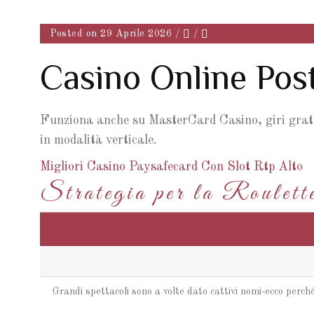
Posted on 29 Aprile 2026
/
/
Casino Online Pos
Funziona anche su MasterCard Casino, giri gratuiti
in modalità verticale.
Migliori Casino Paysafecard Con Slot Rtp Alto
Strategia per la Roulet
Grandi spettacoli sono a volte dato cattivi nomi-ecco perché